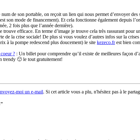
e num de son portable, on reçoit un lien qui nous permet d’envoyer des 
c’est son mode de financement). Et cela fonctionne également depuis l’
née, 2 fois plus que l’année dernière).
e trouve efficace. En terme d’image je trouve cela très rassurant pour 
rte de la crise sociale! De plus si vous voulez d’autres infos sur la cris
e prix à la pompe redescend plus doucement) le site
kezeco.fr
est bien com
 coeur ?
: Un billet pour comprendre qu’il existe de meilleures façon d’a
n trendy 🙂 le tout gratuitement!
nvoyez-moi un e-mail
. Si cet article vous a plu, n'hésitez pas à le parta
8"