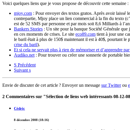
Voici quelques liens que je vous propose de découvrir cette semaine :
mjoy.com
: Pour envoyer des textos gratos. Après avoir laissé l
contrepartie, Mjoy place un lien commercial à la fin du texto (
est de 52 SMS par personne et par mois soit 8,6 Milliards à l’an
Bankers Stories
: Un site pour la banque Société Générale que j
en ces moments de crises. Le site
eco89.com
tient à jour une ca
le baril était à plus de 150$ maintenant il est à 40$, pourtant l
crise du baril
).
Et si cela ne servait plus à rien de mémoriser et d’apprendre par
Audiko.net
: Pour trouver ou créer une sonnerie de portable bie
S
Précédent
Suivant
s
Envie de discuter de cet article ? Envoyer un message
sur Twitter
ou
e
2 Commentaires sur "Sélection de liens web intéressants 08-12-0
Cédric
8 décembre 2008 (18:16)