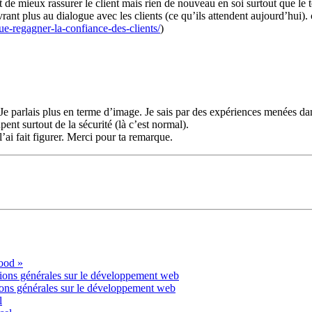
 de mieux rassurer le client mais rien de nouveau en soi surtout que le 
vrant plus au dialogue avec les clients (ce qu’ils attendent aujourd’hui
-regagner-la-confiance-des-clients/
)
. Je parlais plus en terme d’image. Je sais par des expériences menées 
ent surtout de la sécurité (là c’est normal).
l’ai fait figurer. Merci pour ta remarque.
lood »
ions générales sur le développement web
ions générales sur le développement web
l