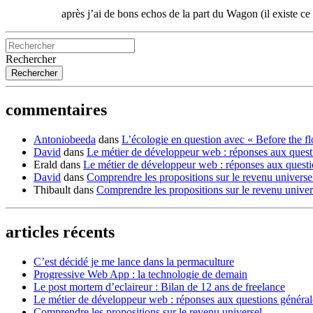
après j’ai de bons echos de la part du Wagon (il existe ce
Rechercher
commentaires
Antoniobeeda
dans
L’écologie en question avec « Before the f
David
dans
Le métier de développeur web : réponses aux quest
Erald
dans
Le métier de développeur web : réponses aux quest
David
dans
Comprendre les propositions sur le revenu universe
Thibault
dans
Comprendre les propositions sur le revenu univer
articles récents
C’est décidé je me lance dans la permaculture
Progressive Web App : la technologie de demain
Le post mortem d’eclaireur : Bilan de 12 ans de freelance
Le métier de développeur web : réponses aux questions généra
Comprendre les propositions sur le revenu universel