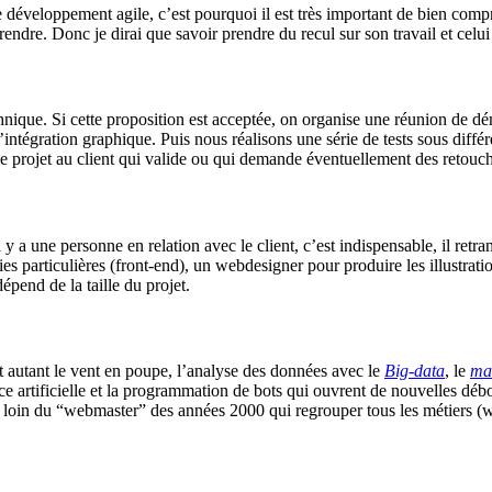
le développement agile, c’est pourquoi il est très important de bien comp
 prendre. Donc je dirai que savoir prendre du recul sur son travail et celu
chnique. Si cette proposition est acceptée, on organise une réunion de 
intégration graphique. Puis nous réalisons une série de tests sous différ
 le projet au client qui valide ou qui demande éventuellement des retouc
 a une personne en relation avec le client, c’est indispensable, il retra
es particulières (front-end), un webdesigner pour produire les illustratio
épend de la taille du projet.
 autant le vent en poupe, l’analyse des données avec le
Big-data
, le
ma
ence artificielle et la programmation de bots qui ouvrent de nouvelles d
t loin du “webmaster” des années 2000 qui regrouper tous les métiers (w