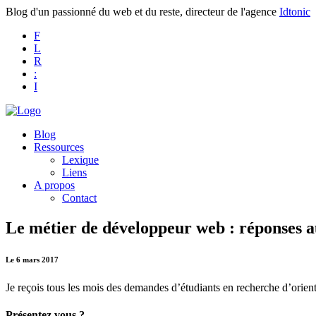
Blog d'un passionné du web et du reste, directeur de l'agence
Idtonic
F
L
R
:
I
Blog
Ressources
Lexique
Liens
A propos
Contact
Le métier de développeur web : réponses a
Le 6 mars 2017
Je reçois tous les mois des demandes d’étudiants en recherche d’orien
Présentez vous ?