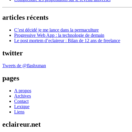
articles récents
C’est décidé je me lance dans la permaculture
Progressive Web App : la technologie de demain
Le post mortem d’eclaireur : Bilan de 12 ans de freelance
twitter
Tweets de @flashxman
pages
A propos
Archives
Contact
Lexique
Liens
eclaireur.net