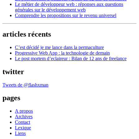
Le métier de développeur web : réponses aux questions
générales sur le développement web
Comprendre les propositions sur le revenu universel
articles récents
C’est décidé je me lance dans la permaculture
Progressive Web App : la technologie de demain
Le post mortem d’eclaireur : Bilan de 12 ans de freelance
twitter
Tweets de @flashxman
pages
A propos
Archives
Contact
Lexique
Liens