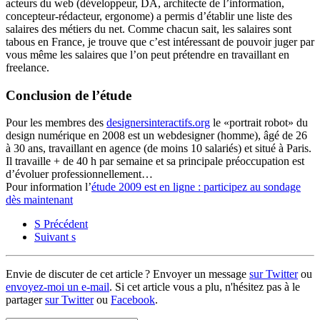
acteurs du web (développeur, DA, architecte de l’information,
concepteur-rédacteur, ergonome) a permis d’établir une liste des
salaires des métiers du net. Comme chacun sait, les salaires sont
tabous en France, je trouve que c’est intéressant de pouvoir juger par
vous même les salaires que l’on peut prétendre en travaillant en
freelance.
Conclusion de l’étude
Pour les membres des
designersinteractifs.org
le «portrait robot» du
design numérique en 2008 est un webdesigner (homme), âgé de 26
à 30 ans, travaillant en agence (de moins 10 salariés) et situé à Paris.
Il travaille + de 40 h par semaine et sa principale préoccupation est
d’évoluer professionnellement…
Pour information l’
étude 2009 est en ligne : participez au sondage
dès maintenant
S
Précédent
Suivant
s
Envie de discuter de cet article ? Envoyer un message
sur Twitter
ou
envoyez-moi un e-mail
. Si cet article vous a plu, n'hésitez pas à le
partager
sur Twitter
ou
Facebook
.