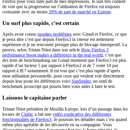
Firefox pour vous faire part de mes impressions. Je suis très content
de voir que la progression sur l’utilisation de Firefox est toujours
croissante avec au moins
29% de part de marché en Europe
.
Un surf plus rapide, c’est certain
Après avoir connu
moultes problèmes
avec Gmail et Firefox, ce que
je peux dire c’est que depuis Firefox3 la vitesse est nettement
supérieure et je ne rencontre presque plus de blocage intempestif. La
preuve, selon Tristan Nitot dans son article
How Firefox 3
performance boost makes a difference in the real world
, c’est que
des tests de benchmarking sur Gmail montrent que Firefox3 est plus
rapide d’un facteur 5 par rapport à Firefox2 et de 7 voire 10 par
rapport à IE7 notamment. Il est vrai que c’est plus rapide d’après
mon utilisation personnelle, pour ceux qui veulent voir directement
depuis leur poste les différences voici
SunSpider
, un outil de
benchmark javascript qui pourra bien vous aider à faire le test.
Laissons le capitaine parler
Tristan Nitot président de Mozilla Europe, lors d’un passage dans les
locaux de
Clubic
a fait une
vidéo explicative des différentes
fonctionnalités de Firefox3
. Je pourrais les détailler mais c’est quand
même plus agréable de les découvrir en sa compagnie. Vous
découvrirez entre autres l’
awesome bar
(ou la barre géniale), le