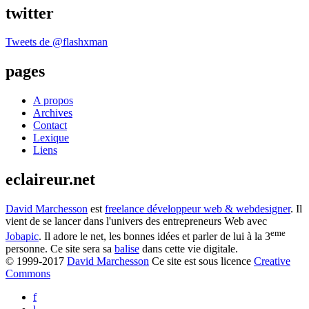
twitter
Tweets de @flashxman
pages
A propos
Archives
Contact
Lexique
Liens
eclaireur.net
David Marchesson
est
freelance développeur web & webdesigner
. Il
vient de se lancer dans l'univers des entrepreneurs Web avec
eme
Jobapic
. Il adore le net, les bonnes idées et parler de lui à la 3
personne. Ce site sera sa
balise
dans cette vie digitale.
© 1999-2017
David Marchesson
Ce site est sous licence
Creative
Commons
f