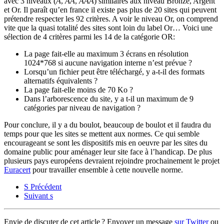
avec 3 niveaux (
A
,
AA
,
AAA
) similaires aux niveau Bronze, Argent
et Or. Il paraît qu’en france il existe pas plus de 20 sites qui peuvent
prétendre respecter les 92 critères. A voir le niveau Or, on comprend
vite que la quasi totalité des sites sont loin du label Or… Voici une
sélection de 4 critères parmi les 14 de la catégorie OR:
La page fait-elle au maximum 3 écrans en résolution
1024*768 si aucune navigation interne n’est prévue ?
Lorsqu’un fichier peut être téléchargé, y a-t-il des formats
alternatifs équivalents ?
La page fait-elle moins de 70 Ko ?
Dans l’arborescence du site, y a t-il un maximum de 9
catégories par niveau de navigation ?
Pour conclure, il y a du boulot, beaucoup de boulot et il faudra du
temps pour que les sites se mettent aux normes. Ce qui semble
encourageant se sont les dispositifs mis en oeuvre par les sites du
domaine public pour aménager leur site face à l’handicap. De plus
plusieurs pays européens devraient rejoindre prochainement le projet
Euracert
pour travailler ensemble à cette nouvelle norme.
S
Précédent
Suivant
s
Envie de discuter de cet article ? Envoyer un message
sur Twitter
ou