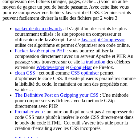
compression des fichiers (images, pages, cache…) voici un autre
moyen de gagner un peu de bande passante. Avec cette liste vous
pourrez compresser vos fichiers Javascript et CSS. Certains scripts
peuvent facilement diviser la taille des fichiers par 2 voire 3.
packer de dean edwards
: il s’agit d’un des scripts les plus
couramment utilisés ; le site propose un compresseur et
obfuscateur de JavaScript. Le site
Javascript Compressor
utilise cet algorithme et permet d’optimiser son code online.
Packer JavaScript en PHP
: vous pourrez utiliser la
compression directement avec un serveur Apache et PHP. Au
passage vous trouverez sur ce site
la traduction
des célèbres
extensions
Webdeveloper
et
GoogleBar
de Firefox.
clean CSS
: cet outil comme
CSS optimiser
permet
d’optimiser le code CSS. Il existe plusieurs paramètres comme
la lisibilité du code, le maintient ou non des propriétés non
valides…
The Definitive Post on Gzipping your CSS
: Une méthode
pour compresser vos fichiers avec la methode GZip
directement avec PHP.
Premailer web
: un autre outil qui ne sert pas à compresser du
code CSS mais plutôt à insérer le code CSS directement dans
le body du code HTML. Cet outil s’avère très utile pour la
création d’emailing avec les CSS incorporés.