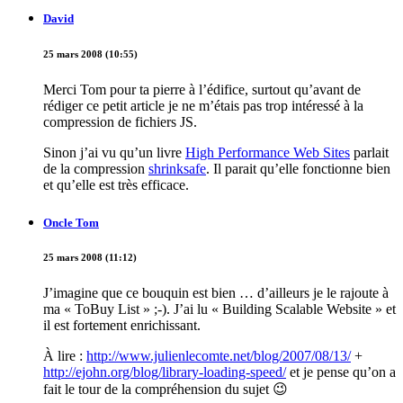
David
25 mars 2008 (10:55)
Merci Tom pour ta pierre à l’édifice, surtout qu’avant de
rédiger ce petit article je ne m’étais pas trop intéressé à la
compression de fichiers JS.
Sinon j’ai vu qu’un livre
High Performance Web Sites
parlait
de la compression
shrinksafe
. Il parait qu’elle fonctionne bien
et qu’elle est très efficace.
Oncle Tom
25 mars 2008 (11:12)
J’imagine que ce bouquin est bien … d’ailleurs je le rajoute à
ma « ToBuy List » ;-). J’ai lu « Building Scalable Website » et
il est fortement enrichissant.
À lire :
http://www.julienlecomte.net/blog/2007/08/13/
+
http://ejohn.org/blog/library-loading-speed/
et je pense qu’on a
fait le tour de la compréhension du sujet 😉