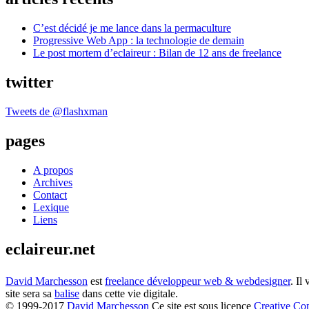
C’est décidé je me lance dans la permaculture
Progressive Web App : la technologie de demain
Le post mortem d’eclaireur : Bilan de 12 ans de freelance
twitter
Tweets de @flashxman
pages
A propos
Archives
Contact
Lexique
Liens
eclaireur.net
David Marchesson
est
freelance développeur web & webdesigner
. Il
site sera sa
balise
dans cette vie digitale.
© 1999-2017
David Marchesson
Ce site est sous licence
Creative C