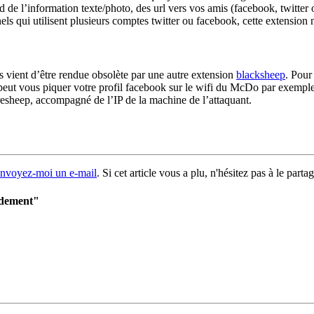
td de l’information texte/photo, des url vers vos amis (facebook, twitte
nnels qui utilisent plusieurs comptes twitter ou facebook, cette extensi
es vient d’être rendue obsolète par une autre extension
blacksheep
. Pour
peut vous piquer votre profil facebook sur le wifi du McDo par exempl
resheep, accompagné de l’IP de la machine de l’attaquant.
nvoyez-moi un e-mail
. Si cet article vous a plu, n'hésitez pas à le parta
idement"