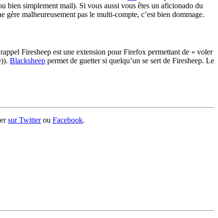
r ou bien simplement mail). Si vous aussi vous êtes un aficionado du
on ne gère malheureusement pas le multi-compte, c’est bien dommage.
 rappel Firesheep est une extension pour Firefox permettant de « voler
e)).
Blacksheep
permet de guetter si quelqu’un se sert de Firesheep. Le
ger
sur Twitter
ou
Facebook
.