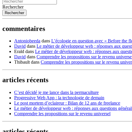
Rechercher
commentaires
Antoniobeeda
dans
L’écologie en question avec « Before the f
David
dans
Le métier de développeur web : réponses aux quest
Erald
dans
Le métier de développeur web : réponses aux quest
David
dans
Comprendre les propositions sur le revenu universe
Thibault
dans
Comprendre les propositions sur le revenu univer
articles récents
C’est décidé je me lance dans la permaculture
Progressive Web App : la technologie de demain
Le post mortem d’eclaireur : Bilan de 12 ans de freelance
Le métier de développeur web : réponses aux questions généra
Comprendre les propositions sur le revenu universel
articles récents