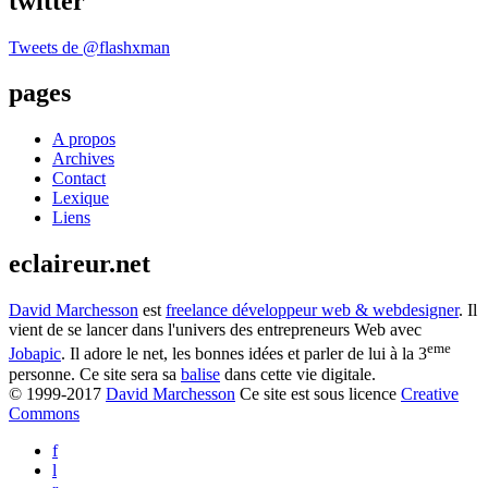
twitter
Tweets de @flashxman
pages
A propos
Archives
Contact
Lexique
Liens
eclaireur.net
David Marchesson
est
freelance développeur web & webdesigner
. Il
vient de se lancer dans l'univers des entrepreneurs Web avec
eme
Jobapic
. Il adore le net, les bonnes idées et parler de lui à la 3
personne. Ce site sera sa
balise
dans cette vie digitale.
© 1999-2017
David Marchesson
Ce site est sous licence
Creative
Commons
f
l